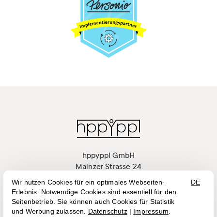
hppyppl GmbH
Mainzer Strasse 24
55411 Bingen am Rhein
+49 (0)6721 7033576
hi@hppyppl.de