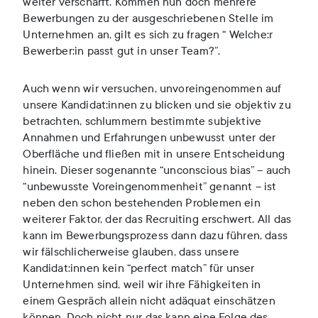
weiter verschärft. Kommen nun doch mehrere
Bewerbungen zu der ausgeschriebenen Stelle im
Unternehmen an, gilt es sich zu fragen “ Welche:r
Bewerber:in passt gut in unser Team?”.
Auch wenn wir versuchen, unvoreingenommen auf
unsere Kandidat:innen zu blicken und sie objektiv zu
betrachten, schlummern bestimmte subjektive
Annahmen und Erfahrungen unbewusst unter der
Oberfläche und fließen mit in unsere Entscheidung
hinein. Dieser sogenannte “unconscious bias” – auch
“unbewusste Voreingenommenheit” genannt – ist
neben den schon bestehenden Problemen ein
weiterer Faktor, der das Recruiting erschwert. All das
kann im Bewerbungsprozess dann dazu führen, dass
wir fälschlicherweise glauben, dass unsere
Kandidat:innen kein “perfect match” für unser
Unternehmen sind, weil wir ihre Fähigkeiten in
einem Gespräch allein nicht adäquat einschätzen
können. Doch nicht nur das kann eine Folge des