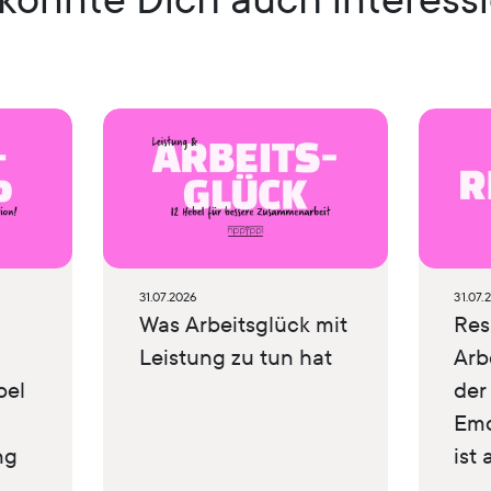
31.07.2026
31.07.
Was Arbeitsglück mit
Res
Leistung zu tun hat
Arb
bel
der
Emo
ng
ist