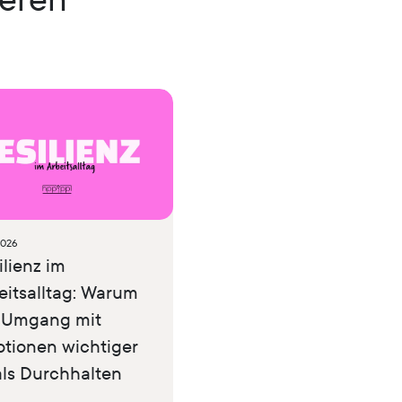
2026
ilienz im
eitsalltag: Warum
 Umgang mit
tionen wichtiger
 als Durchhalten