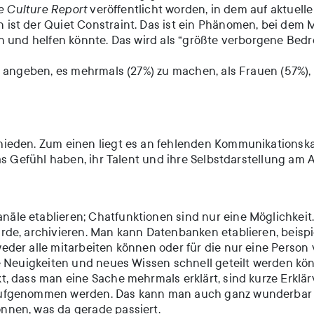
 Culture Report
veröffentlicht worden, in dem auf aktuell
st der Quiet Constraint. Das ist ein Phänomen, bei dem M
en und helfen könnte. Das wird als “größte verborgene B
) angeben, es mehrmals (27%) zu machen, als Frauen (57%)
hieden. Zum einen liegt es an fehlenden Kommunikationsk
as Gefühl haben, ihr Talent und ihre Selbstdarstellung am
äle etablieren; Chatfunktionen sind nur eine Möglichke
de, archivieren. Man kann Datenbanken etablieren, beispi
der alle mitarbeiten können oder für die nur eine Person 
e Neuigkeiten und neues Wissen schnell geteilt werden kö
, dass man eine Sache mehrmals erklärt, sind kurze Erklä
aufgenommen werden. Das kann man auch ganz wunderbar 
nen, was da gerade passiert.