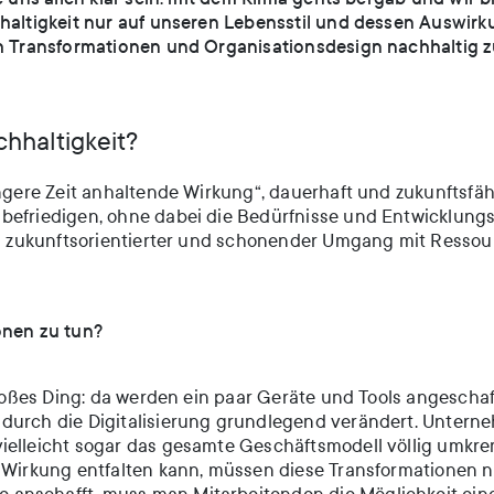
hhaltigkeit nur auf unseren Lebensstil und dessen Auswirk
uch Transformationen und Organisationsdesign nachhaltig 
hhaltigkeit?
ängere Zeit anhaltende Wirkung“, dauerhaft und zukunftsfä
 befriedigen, ohne dabei die Bedürfnisse und Entwicklung
ein zukunftsorientierter und schonender Umgang mit Ressou
onen zu tun?
 großes Ding: da werden ein paar Geräte und Tools angesch
 durch die Digitalisierung grundlegend verändert. Untern
ielleicht sogar das gesamte Geschäftsmodell völlig umkre
e Wirkung entfalten kann, müssen diese Transformationen 