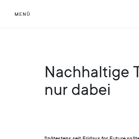
MENÜ
Nachhaltige T
nur dabei
Spätestens seit Fridays for Future soll