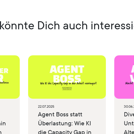
könnte Dich auch interess
22.07.2025
30.06
Agent Boss statt
Div
hin
Überlastung: Wie KI
Unt
n
die Capacity Gap in
Alte