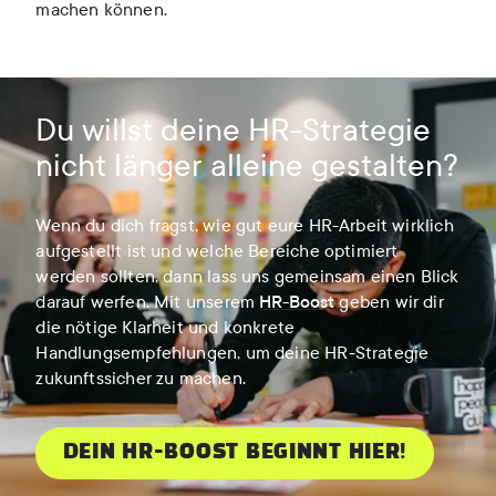
machen können.
Du willst deine HR-Strategie
nicht länger alleine gestalten?
Wenn du dich fragst, wie gut eure HR-Arbeit wirklich
aufgestellt ist und welche Bereiche optimiert
werden sollten, dann lass uns gemeinsam einen Blick
darauf werfen. Mit unserem
HR-Boost
geben wir dir
die nötige Klarheit und konkrete
Handlungsempfehlungen, um deine HR-Strategie
zukunftssicher zu machen.
DEIN HR-BOOST BEGINNT HIER!