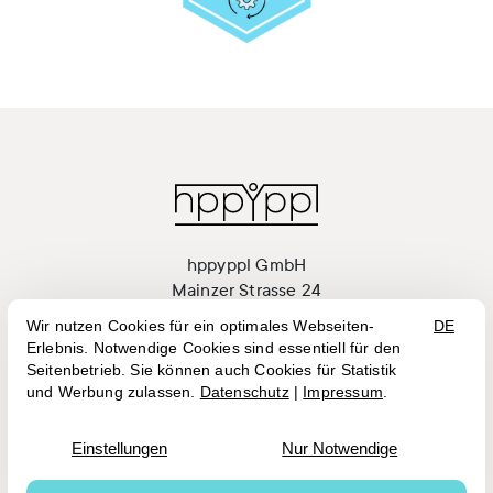
hppyppl GmbH
Mainzer Strasse 24
55411 Bingen am Rhein
+49 (0)6721 7033576
hi@hppyppl.de



