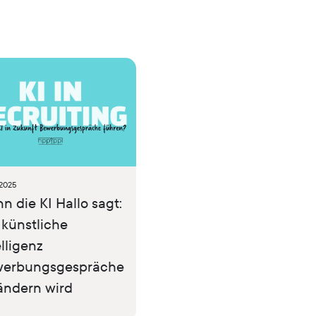
.2025
n die KI Hallo sagt:
 künstliche
elligenz
erbungsgespräche
ändern wird