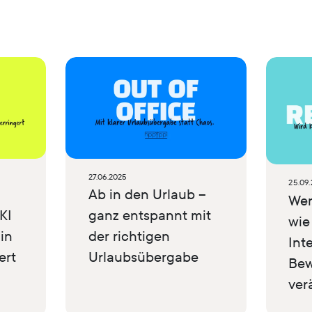
27.06.2025
25.09
Ab in den Urlaub –
Wen
KI
ganz entspannt mit
wie
in
der richtigen
Int
ert
Urlaubsübergabe
Bew
ver