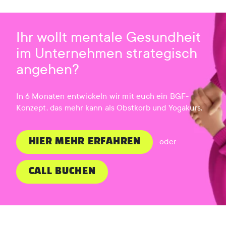
Ihr wollt mentale Gesundheit
im Unternehmen strategisch
angehen?
In 6 Monaten entwickeln wir mit euch ein BGF-
Konzept, das mehr kann als Obstkorb und Yogakurs.
oder
HIER MEHR ERFAHREN
CALL BUCHEN