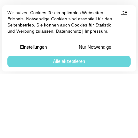
hppyppl GmbH
Mainzer Strasse 24