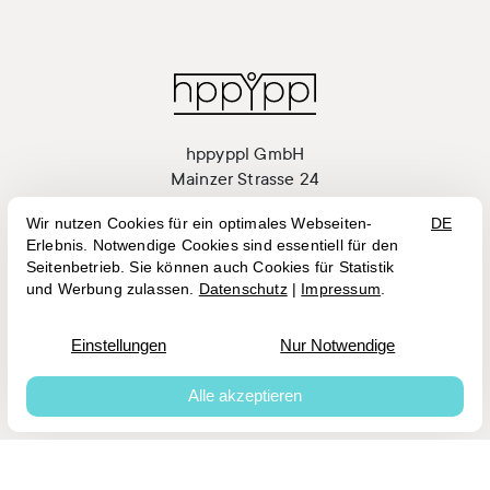
hppyppl GmbH
Mainzer Strasse 24
55411 Bingen am Rhein
+49 (0)6721 7033576
hi@hppyppl.de




Vertrag widerrufen
Impressum
Datenschutz
AGB
© 2026 hppyppl GmbH